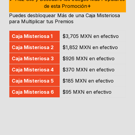
+
de esta Promoción
Puedes desbloquear Más de una Caja Misteriosa
para Multiplicar tus Premios
Caja Misteriosa 1
$3,705 MXN en efectivo
Caja Misteriosa 2
$1,852 MXN en efectivo
Caja Misteriosa 3
$926 MXN en efectivo
Caja Misteriosa 4
$370 MXN en efectivo
Caja Misteriosa 5
$185 MXN en efectivo
Caja Misteriosa 6
$95 MXN en efectivo