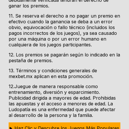
debidamente verificada tendrán el derecho de
ganar los premios.
11. Se reserva el derecho a no pagar un premio en
efectivo cuando la ganancia se deba a un error
obvio, equivocación o fallo técnico (incluidos los
pagos incorrectos de los juegos), ya sea causado
por una máquina o por un error humano en
cualquiera de los juegos participantes.
12. Los premios se pagarán según lo indicado en la
pestaña de premios.
13. Términos y condiciones generales de
mexbet.mx aplican en esta promoción.
12.Juegue de manera responsable como
entrenamiento, diversión y esparcimiento.
Publicidad dirigida a mayores de edad. Prohibidas
las apuestas y el acceso a menores de edad. La
Ludopatía es una enfermedad que puede afectar
al desarrollo de la persona y la familia.
Haz Clic y Descubre los Juegos Más Populares