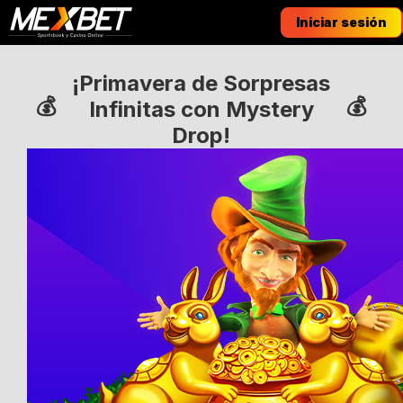
Iniciar sesión
¡Primavera de Sorpresas
💰
💰
Infinitas con Mystery
Drop!