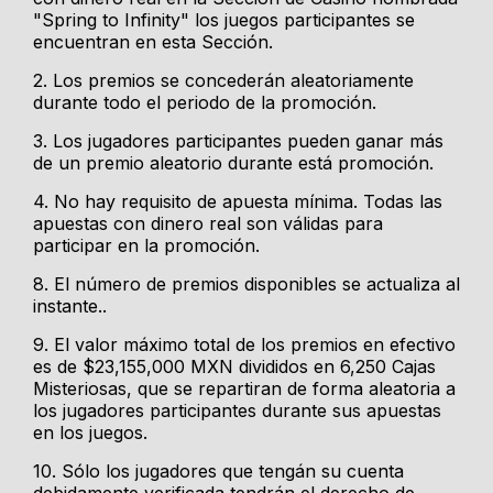
"Spring to Infinity" los juegos participantes se
encuentran en esta Sección.
2. Los premios se concederán aleatoriamente
durante todo el periodo de la promoción.
3. Los jugadores participantes pueden ganar más
de un premio aleatorio durante está promoción.
4. No hay requisito de apuesta mínima. Todas las
apuestas con dinero real son válidas para
participar en la promoción.
8. El número de premios disponibles se actualiza al
instante..
9. El valor máximo total de los premios en efectivo
es de $23,155,000 MXN divididos en 6,250 Cajas
Misteriosas, que se repartiran de forma aleatoria a
los jugadores participantes durante sus apuestas
en los juegos.
10. Sólo los jugadores que tengán su cuenta