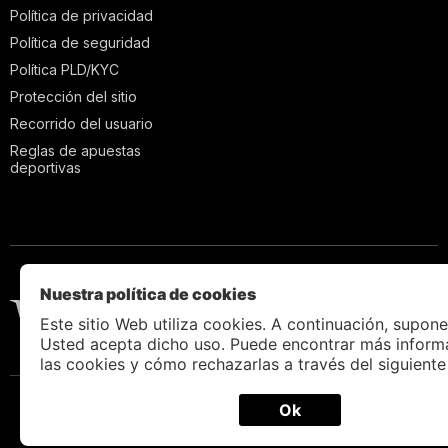
Política de privacidad
Política de seguridad
Política PLD/KYC
Protección del sitio
Recorrido del usuario
Reglas de apuestas
deportivas
Nuestra política de cookies
Este sitio Web utiliza cookies. A continuación, supo
Usted acepta dicho uso. Puede encontrar más inform
las cookies y cómo rechazarlas a través del siguient
Ok
www.mexbet.mx operada en México por Producciones Móviles
Deportes
Casino
S.A. de C.V. permisionaria en materia de juegos y sorteos
Menú
Buscar