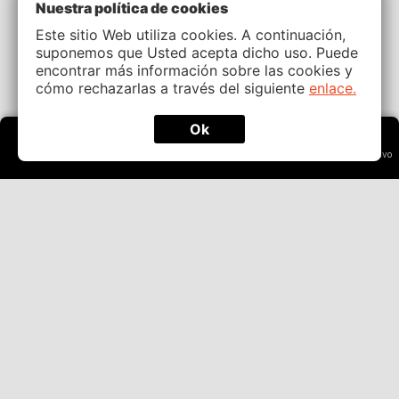
Nuestra política de cookies
Este sitio Web utiliza cookies. A continuación,
suponemos que Usted acepta dicho uso. Puede
encontrar más información sobre las cookies y
cómo rechazarlas a través del siguiente
enlace.
Ok
Deportes
Casino
Casino En Vivo
Menú
Buscar
Apuestas Deportivas
Info
Fútbol
Sobre Nosotros
Béisbol
Contacto
Baloncesto
Preguntas Frecuentes