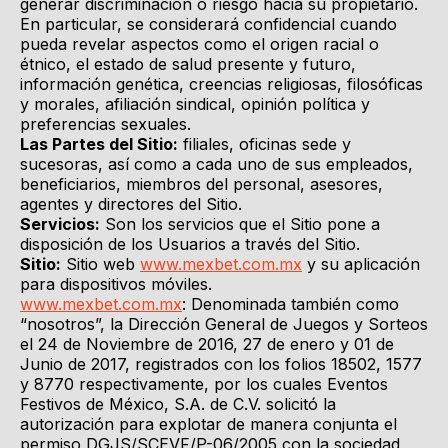
generar discriminación o riesgo hacia su propietario.
En particular, se considerará confidencial cuando
pueda revelar aspectos como el origen racial o
étnico, el estado de salud presente y futuro,
información genética, creencias religiosas, filosóficas
y morales, afiliación sindical, opinión política y
preferencias sexuales.
Las Partes del Sitio:
filiales, oficinas sede y
sucesoras, así como a cada uno de sus empleados,
beneficiarios, miembros del personal, asesores,
agentes y directores del Sitio.
Servicios:
Son los servicios que el Sitio pone a
disposición de los Usuarios a través del Sitio.
Sitio:
Sitio web
www.mexbet.com.mx
y su aplicación
para dispositivos móviles.
www.mexbet.com.mx
: Denominada también como
“nosotros”, la Dirección General de Juegos y Sorteos
el 24 de Noviembre de 2016, 27 de enero y 01 de
Junio de 2017, registrados con los folios 18502, 1577
y 8770 respectivamente, por los cuales Eventos
Festivos de México, S.A. de C.V. solicitó la
autorización para explotar de manera conjunta el
permiso DGJS/SCEVF/P-06/2005 con la sociedad