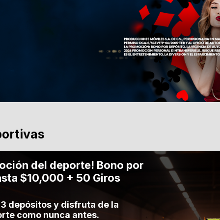
ortivas
oción del deporte! Bono por
asta $10,000 + 50 Giros
3 depósitos y disfruta de la
rte como nunca antes.