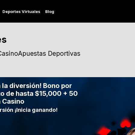
Deportes Virtuales
Blog
es
Casino
Apuestas Deportivas
 la diversión! Bono por
to de hasta $15,000 + 50
n Casino
ersión ¡Inicia ganando!