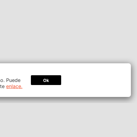
so. Puede
Ok
nte
enlace.