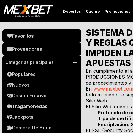
Deportes
Casino
Promociones
SISTEMA D
Favoritos
Y REGLAS 
Proveedores
IMPIDEN L
APUESTAS
Categorías principales
En cumplimiento al a
Populares
PRODUCCIONES MÓVILE
de procedimientos y 
Nuevos
En
www.mexbet.com
todo momento la segu
Casino En Vivo
Sitio Web.
Tragamonedas
El Sitio Web cuenta a
Protocolo de 
Jackpots
Tipo de certif
Encriptación:
Compra De Bono
El SSL (Security So