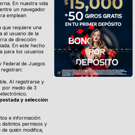
erna. En nuestra vida
 entre un navegador
ura emplean
a que requiere una
a al usuario de la
rra de dirección
iada. En este hecho
a para los usuarios
ey Federal de Juegos
registran:
le. Al registrarse y
d, por medio de 3
 electrónico.
apostada y selección
atos e información
 distintos permisos y
 de quién modifica,