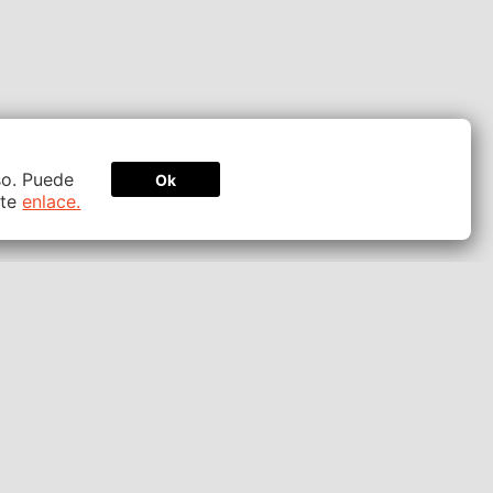
so. Puede
Ok
nte
enlace.