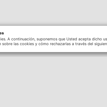
ies
okies. A continuación, suponemos que Usted acepta dicho u
 sobre las cookies y cómo rechazarlas a través del siguie