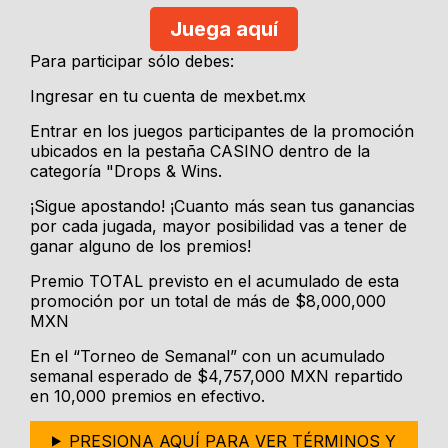
Juega aquí
Para participar sólo debes:
Ingresar en tu cuenta de mexbet.mx
Entrar en los juegos participantes de la promoción
ubicados en la pestaña CASINO dentro de la
categoría "Drops & Wins.
¡Sigue apostando! ¡Cuanto más sean tus ganancias
por cada jugada, mayor posibilidad vas a tener de
ganar alguno de los premios!
Premio TOTAL previsto en el acumulado de esta
promoción por un total de más de $8,000,000
MXN
En el “Torneo de Semanal” con un acumulado
semanal esperado de $4,757,000 MXN repartido
en 10,000 premios en efectivo.
PRESIONA AQUÍ PARA VER TÉRMINOS Y