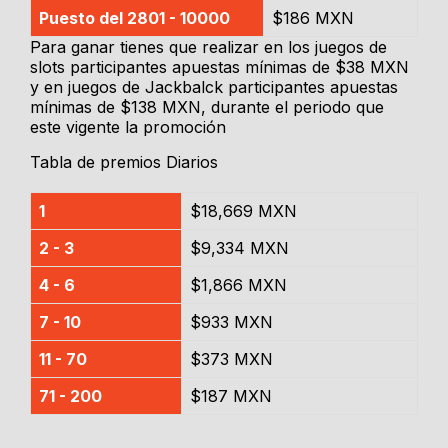
Puesto del 2801 - 10000
$186 MXN
Para ganar tienes que realizar en los juegos de
slots participantes apuestas mínimas de $38 MXN
y en juegos de Jackbalck participantes apuestas
mínimas de $138 MXN, durante el periodo que
este vigente la promoción
Tabla de premios Diarios
1
$18,669 MXN
2 - 3
$9,334 MXN
4 - 6
$1,866 MXN
7 - 10
$933 MXN
11 - 70
$373 MXN
71 - 200
$187 MXN