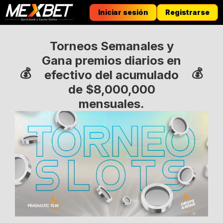
Iniciar sesión
Registrarse
Torneos Semanales y
Gana premios diarios en
💰
💰
efectivo del acumulado
de $8,000,000
mensuales.