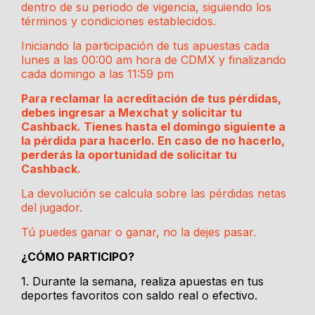
dentro de su periodo de vigencia, siguiendo los
términos y condiciones establecidos.
Iniciando la participación de tus apuestas cada
lunes a las 00:00 am hora de CDMX y finalizando
cada domingo a las 11:59 pm
Para reclamar la acreditación de tus pérdidas,
debes ingresar a Mexchat y solicitar tu
Cashback. Tienes hasta el domingo siguiente a
la pérdida para hacerlo. En caso de no hacerlo,
perderás la oportunidad de solicitar tu
Cashback.
La devolución se calcula sobre las pérdidas netas
del jugador.
Tú puedes ganar o ganar, no la dejes pasar.
¿CÓMO PARTICIPO?
1. Durante la semana, realiza apuestas en tus
deportes favoritos con saldo real o efectivo.