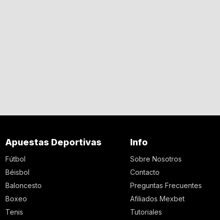
Apuestas Deportivas
Info
Fútbol
Sobre Nosotros
Béisbol
Contacto
Baloncesto
Preguntas Frecuentes
Boxeo
Afiliados Mexbet
Tenis
Tutoriales