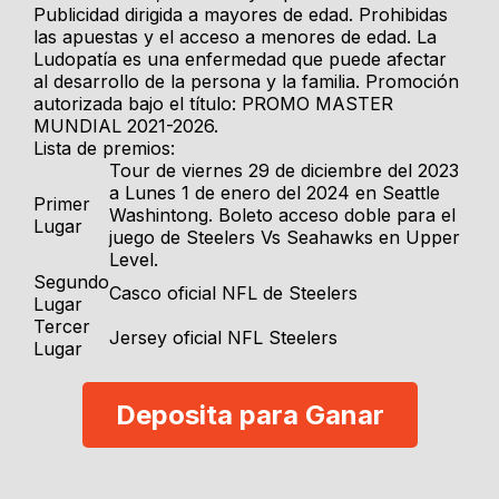
Publicidad dirigida a mayores de edad. Prohibidas
las apuestas y el acceso a menores de edad. La
Ludopatía es una enfermedad que puede afectar
al desarrollo de la persona y la familia. Promoción
autorizada bajo el título: PROMO MASTER
MUNDIAL 2021-2026.
Lista de premios:
Tour de viernes 29 de diciembre del 2023
a Lunes 1 de enero del 2024 en Seattle
Primer
Washintong. Boleto acceso doble para el
Lugar
juego de Steelers Vs Seahawks en Upper
Level.
Segundo
Casco oficial NFL de Steelers
Lugar
Tercer
Jersey oficial NFL Steelers
Lugar
Deposita para Ganar