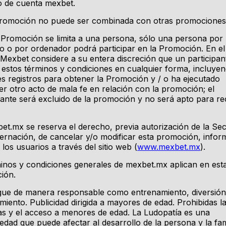
o de cuenta mexbet.
promoción no puede ser combinada con otras promociones
 Promoción se limita a una persona, sólo una persona por
io o por ordenador podrá participar en la Promoción. En e
Mexbet considere a su entera discreción que un participan
 estos términos y condiciones en cualquier forma, incluye
es registros para obtener la Promoción y / o ha ejecutado
er otro acto de mala fe en relación con la promoción; el
pante será excluido de la promoción y no será apto para rec
et.mx se reserva el derecho, previa autorización de la Sec
ernación, de cancelar y/o modificar esta promoción, info
 los usuarios a través del sitio web (
www.mexbet.mx
).
inos y condiciones generales de mexbet.mx aplican en est
ión.
gue de manera responsable como entrenamiento, diversión
miento. Publicidad dirigida a mayores de edad. Prohibidas l
s y el acceso a menores de edad. La Ludopatía es una
dad que puede afectar al desarrollo de la persona y la fami