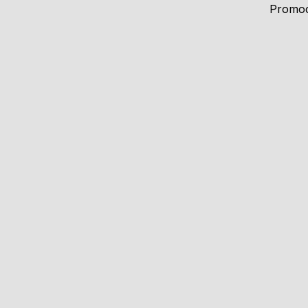
Promoc