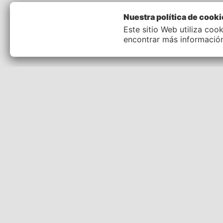
Nuestra política de cook
Este sitio Web utiliza co
encontrar más información
Apuestas Deportivas
Fútbol
Béisbol