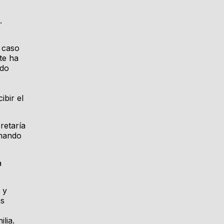
.
l caso
te ha
ndo
ibir el
retaría
rmando
a
 y
as
lia.