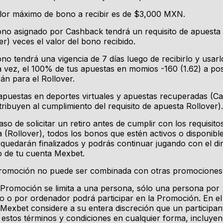
alor máximo de bono a recibir es de $3,000 MXN.
ono asignado por Cashback tendrá un requisito de apuesta
er) veces el valor del bono recibido.
ono tendrá una vigencia de 7 días luego de recibirlo y usar
 vez, el 100% de tus apuestas en momios -160 (1.62) a pos
án para el Rollover.
apuestas en deportes virtuales y apuestas recuperadas (C
ribuyen al cumplimiento del requisito de apuesta Rollover).
aso de solicitar un retiro antes de cumplir con los requisito
 (Rollover), todos los bonos que estén activos o disponibl
quedarán finalizados y podrás continuar jugando con el di
o de tu cuenta Mexbet.
promoción no puede ser combinada con otras promociones
 Promoción se limita a una persona, sólo una persona por
io o por ordenador podrá participar en la Promoción. En e
Mexbet considere a su entera discreción que un participan
 estos términos y condiciones en cualquier forma, incluye