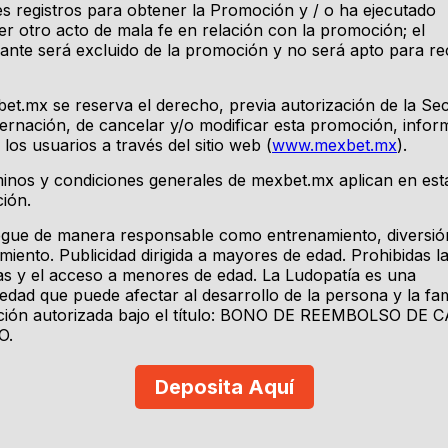
es registros para obtener la Promoción y / o ha ejecutado
er otro acto de mala fe en relación con la promoción; el
pante será excluido de la promoción y no será apto para rec
et.mx se reserva el derecho, previa autorización de la Sec
ernación, de cancelar y/o modificar esta promoción, info
 los usuarios a través del sitio web (
www.mexbet.mx
).
inos y condiciones generales de mexbet.mx aplican en est
ión.
egue de manera responsable como entrenamiento, diversió
miento. Publicidad dirigida a mayores de edad. Prohibidas l
s y el acceso a menores de edad. La Ludopatía es una
dad que puede afectar al desarrollo de la persona y la fami
ión autorizada bajo el título: BONO DE REEMBOLSO DE 
O.
Deposita Aquí