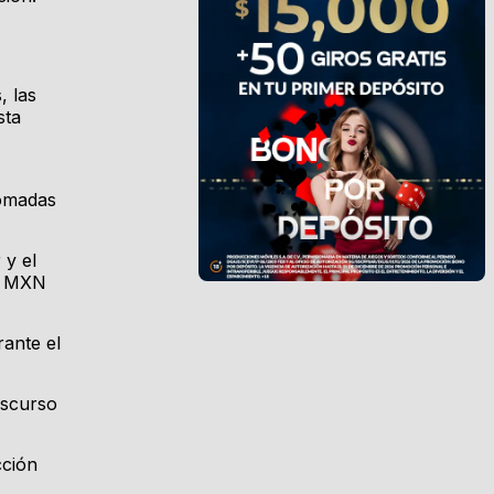
, las
sta
tomadas
 y el
0 MXN
rante el
ascurso
cción