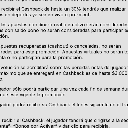
 recibir el Cashback de hasta un 30% tendrás que realizar
as en deportes ya sea en vivo o pre-mach.
 las apuestas con dinero real o efectivo serán consideradas
s con saldo bono no serán consideradas para participar e
ión.
apuestas recuperadas (cashout) o canceladas, no serán
eradas para esta promoción. Apuestas virtuales no serán 
ta o no participan para la promoción.
evolución se acreditará sobre las pérdidas netas del jugador
máximo que se entregará en Cashback es de hasta $3,00
o.
ugador sólo podrá participar una vez cada fin de semana du
que esté vigente la promoción.
ugador podrá recibir su Cashback el lunes siguiente en el tr
 recibir el Cashback, el jugador tendrá que dirigirse a la se
nta”- “Bonos por Activar” y dar clic para recibirla.