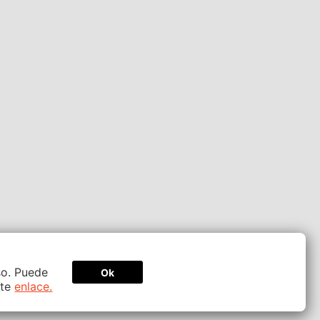
so. Puede
Ok
nte
enlace.