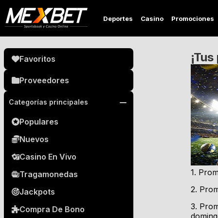
Deportes
Casino
Promociones
¡Tus
Favoritos
Proveedores
Categorías principales
Populares
Nuevos
Casino En Vivo
1. Prom
Tragamonedas
2. Prom
Jackpots
3. Prom
Compra De Bono
domingo