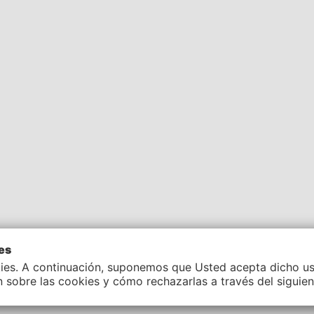
ies
okies. A continuación, suponemos que Usted acepta dicho u
 sobre las cookies y cómo rechazarlas a través del siguie