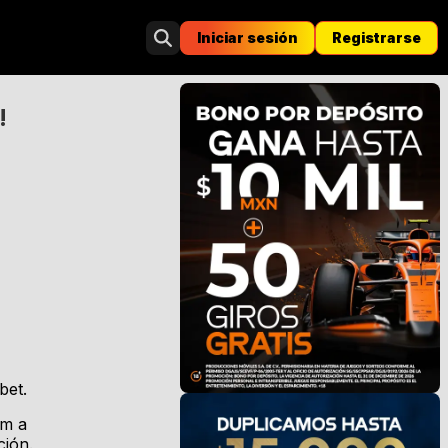
Iniciar sesión
Registrarse
!
bet.
pm a
ción.