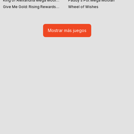
King of Alexandria Mega Moolah
Paddy's Pot Mega Moolah
jackpot
jackpot
Give Me Gold: Rising Rewards King Millions
Wheel of Wishes
jackpot
jackpot
Mostrar más juegos