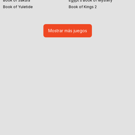
Book of Sakura
Egypt's Book of Mystery
Book of Yuletide
Book of Kings 2
Mostrar más juegos