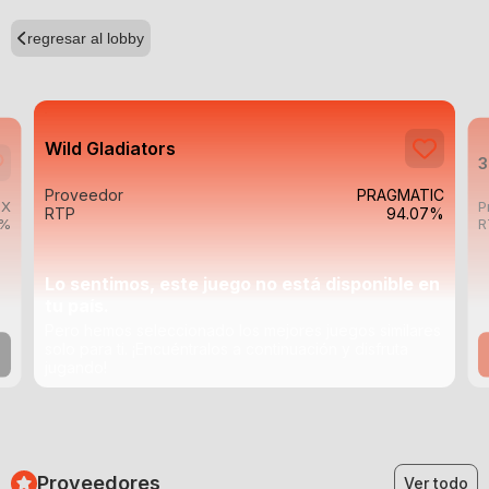
regresar al lobby
Wild Gladiators
3
Proveedor
PRAGMATIC
IX
P
RTP
94.07%
2%
R
Lo sentimos, este juego no está disponible en
tu país.
Pero hemos seleccionado los mejores juegos similares
solo para ti. ¡Encuéntralos a continuación y disfruta
jugando!
Proveedores
Ver todo