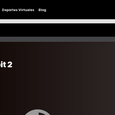
Deportes Virtuales
Blog
it 2