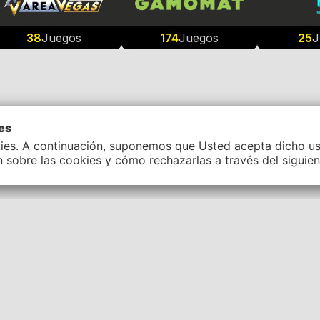
38
Juegos
174
Juegos
25
J
ies
okies. A continuación, suponemos que Usted acepta dicho u
 sobre las cookies y cómo rechazarlas a través del siguie