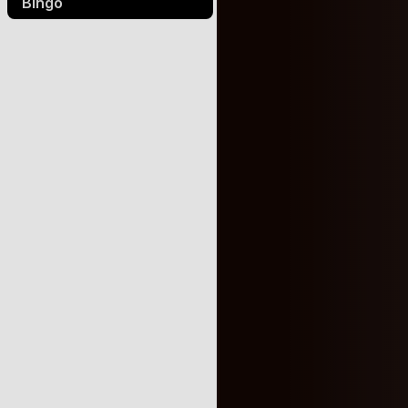
Bingo