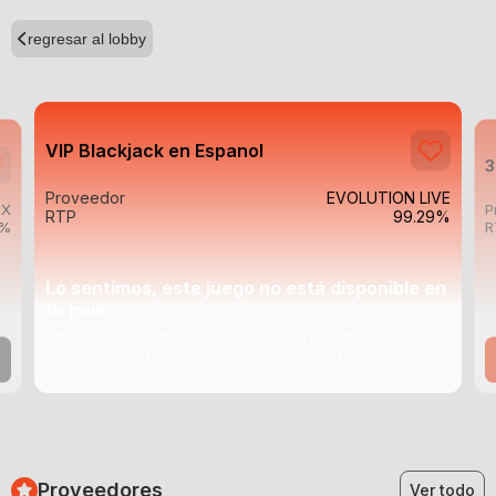
regresar al lobby
VIP Blackjack en Espanol
3
Proveedor
EVOLUTION LIVE
IX
P
RTP
99.29%
2%
R
Lo sentimos, este juego no está disponible en
tu país.
Pero hemos seleccionado los mejores juegos similares
solo para ti. ¡Encuéntralos a continuación y disfruta
jugando!
Proveedores
Ver todo