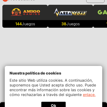
144
Juegos
38
Juegos
Nuestra política de cookies
Este sitio Web utiliza cookies. A continuación,
suponemos que Usted acepta dicho uso. Puede
encontrar más información sobre las cookies y
cómo rechazarlas a través del siguiente
enlace.
Ok