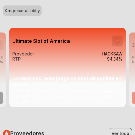
regresar al lobby
Ultimate Slot of America
3
Proveedor
HACKSAW
IX
P
RTP
94.34%
2%
R
Lo sentimos, este juego no está disponible en
tu país.
Pero hemos seleccionado los mejores juegos similares
solo para ti. ¡Encuéntralos a continuación y disfruta
jugando!
Proveedores
Ver todo