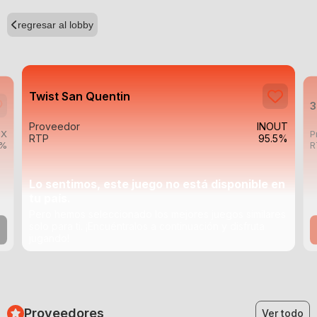
regresar al lobby
Twist San Quentin
3
Proveedor
INOUT
IX
P
RTP
95.5%
2%
R
Lo sentimos, este juego no está disponible en
tu país.
Pero hemos seleccionado los mejores juegos similares
solo para ti. ¡Encuéntralos a continuación y disfruta
jugando!
Proveedores
Ver todo