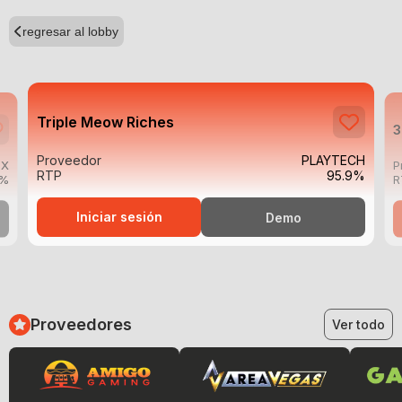
regresar al lobby
Triple Meow Riches
3
Proveedor
PLAYTECH
IX
P
RTP
95.9%
2%
R
Iniciar sesión
Demo
Proveedores
Ver todo