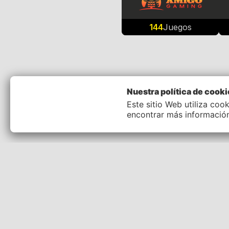
144
Juegos
Nuestra política de cook
Este sitio Web utiliza co
encontrar más información