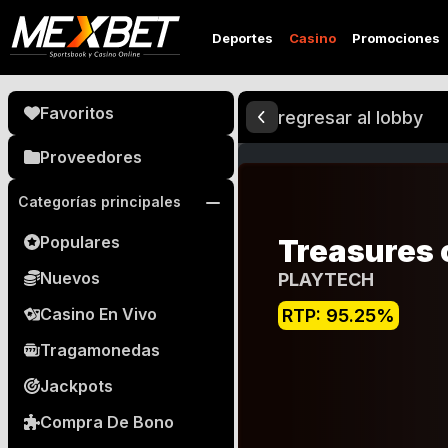
Deportes
Casino
Promociones
Favoritos
regresar al lobby
Proveedores
Categorías principales
Populares
Treasures 
Nuevos
PLAYTECH
Casino En Vivo
RTP
:
95.25%
Tragamonedas
Jackpots
Compra De Bono