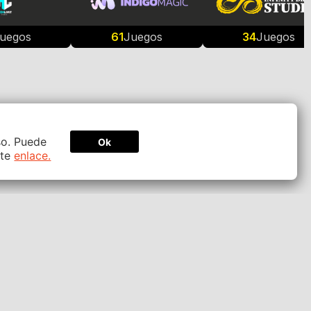
uegos
61
Juegos
34
Juegos
so. Puede
Ok
nte
enlace.