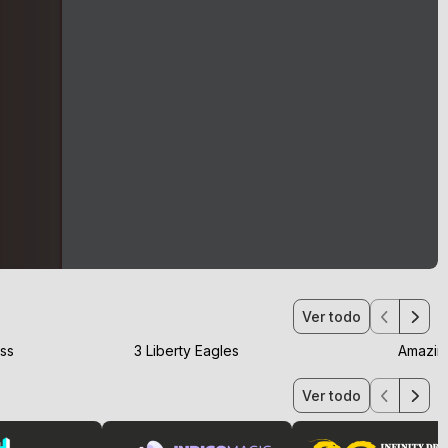
Ver todo
ss
3 Liberty Eagles
Amazin
nuevo
nuev
Ver todo