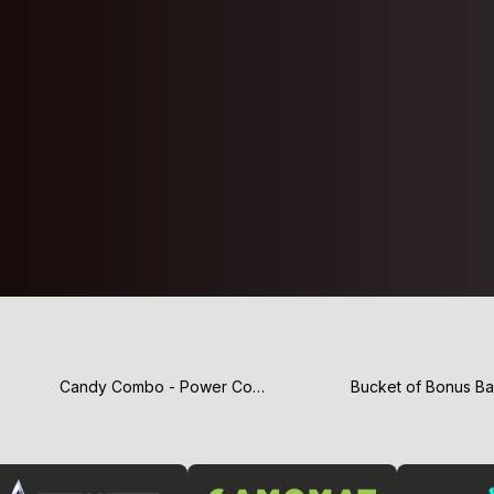
Candy Combo - Power Combo King Millions
Bucket of Bonus Ba
nuevo
nuevo