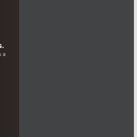
s.
s a