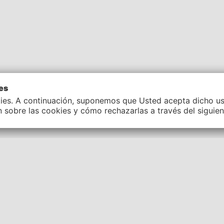
ies
okies. A continuación, suponemos que Usted acepta dicho u
 sobre las cookies y cómo rechazarlas a través del siguie