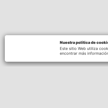
Nuestra política de cook
Este sitio Web utiliza co
encontrar más información