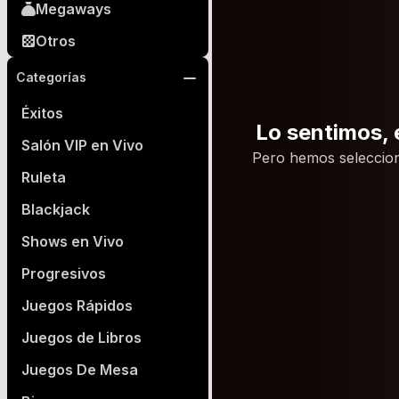
Megaways
Otros
Categorías
Éxitos
Lo sentimos, 
Salón VIP en Vivo
Pero hemos selecciona
Ruleta
Blackjack
Shows en Vivo
Progresivos
Juegos Rápidos
Juegos de Libros
Juegos De Mesa