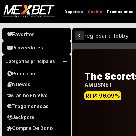
Deportes
Casino
Promociones
Favoritos
regresar al lobby
Proveedores
Categorías principales
Populares
The Secret
Nuevos
AMUSNET
Casino En Vivo
RTP
:
96.09%
Tragamonedas
Jackpots
Compra De Bono