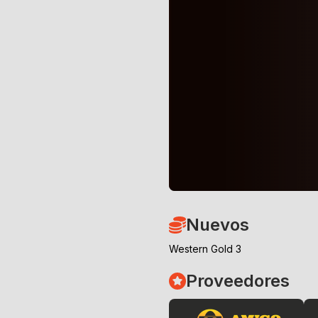
Nuevos
Western Gold 3
exclusivo
Proveedores