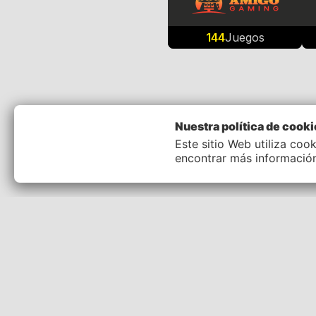
144
Juegos
Nuestra política de cook
Este sitio Web utiliza co
encontrar más información