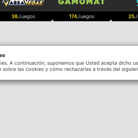
38
Juegos
174
Juegos
25
J
ies
okies. A continuación, suponemos que Usted acepta dicho u
 sobre las cookies y cómo rechazarlas a través del siguie