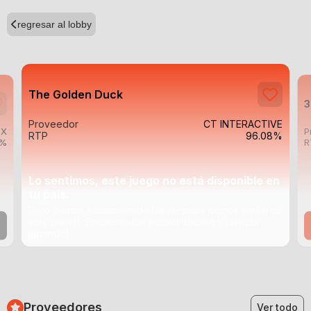
regresar al lobby
The Golden Duck
3
Proveedor
CT INTERACTIVE
IX
P
RTP
96.08%
2%
R
Lo sentimos, este juego no está disponible en
tu país.
Pero hemos seleccionado los mejores juegos similares
solo para ti. ¡Encuéntralos a continuación y disfruta
jugando!
Proveedores
Ver todo