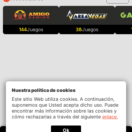
144
Juegos
38
Juegos
Nuestra política de cookies
Este sitio Web utiliza cookies. A continuación,
suponemos que Usted acepta dicho uso. Puede
encontrar más información sobre las cookies y
cómo rechazarlas a través del siguiente
enlace.
Ok