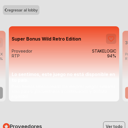
regresar al lobby
Super Bonus Wild Retro Edition
3
Proveedor
STAKELOGIC
IX
P
RTP
94%
2%
R
Lo sentimos, este juego no está disponible en
tu país.
Pero hemos seleccionado los mejores juegos similares
solo para ti. ¡Encuéntralos a continuación y disfruta
jugando!
Proveedores
Ver todo