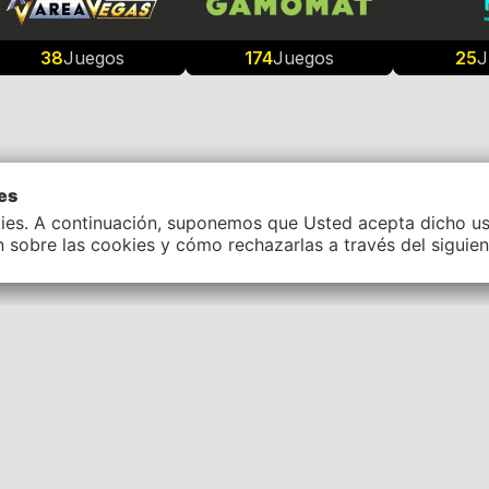
38
Juegos
174
Juegos
25
J
ies
okies. A continuación, suponemos que Usted acepta dicho u
 sobre las cookies y cómo rechazarlas a través del siguie