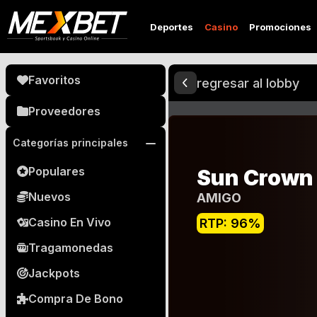
Deportes
Casino
Promociones
Favoritos
regresar al lobby
Proveedores
Categorías principales
Populares
Sun Crown
Nuevos
AMIGO
Casino En Vivo
RTP
:
96%
Tragamonedas
Jackpots
Compra De Bono