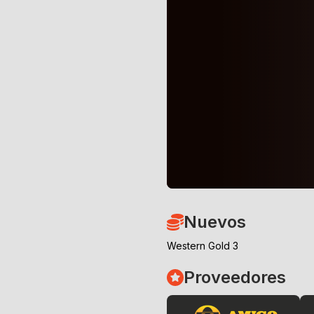
Nuevos
Western Gold 3
exclusivo
Proveedores