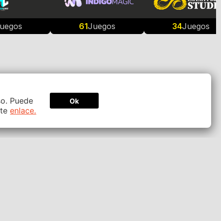
uegos
61
Juegos
34
Juegos
so. Puede
Ok
nte
enlace.