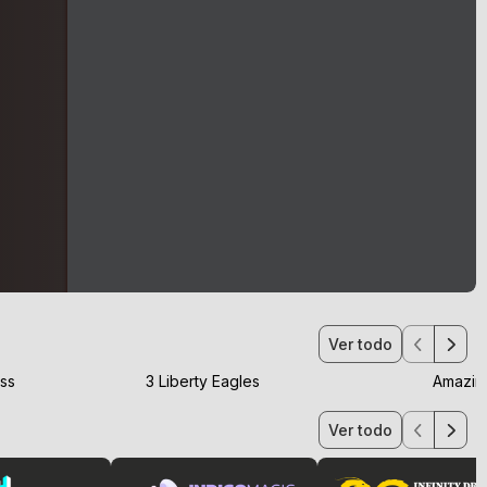
Ver todo
ss
3 Liberty Eagles
Amazin
nuevo
nuev
Ver todo