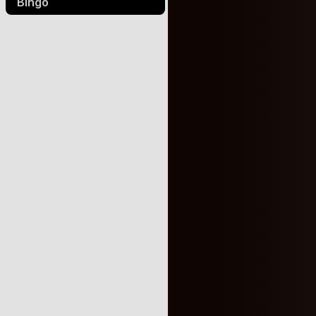
Bingo