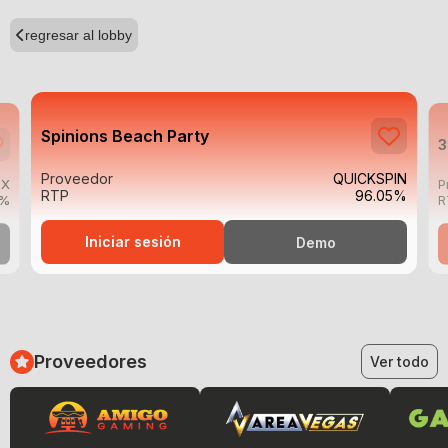
regresar al lobby
Spinions Beach Party
3
Proveedor
QUICKSPIN
IX
P
RTP
96.05%
2%
R
Iniciar sesión
Demo
Proveedores
Ver todo