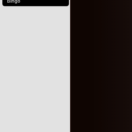
Bingo