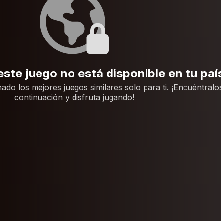
este juego no está disponible en tu paí
do los mejores juegos similares solo para ti. ¡Encuéntralo
continuación y disfruta jugando!