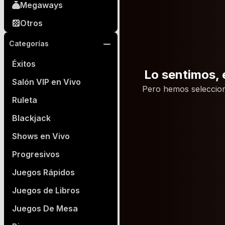
Megaways
Otros
Categorías
Éxitos
Lo sentimos, 
Salón VIP en Vivo
Pero hemos selecciona
Ruleta
Blackjack
Shows en Vivo
Progresivos
Juegos Rápidos
Juegos de Libros
Juegos De Mesa