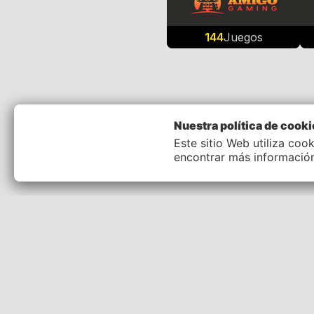
144
Juegos
Nuestra política de cook
Este sitio Web utiliza co
encontrar más información