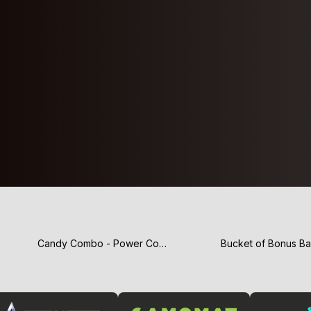
Candy Combo - Power Combo King Millions
Bucket of Bonus Ba
nuevo
nuevo