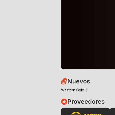
Nuevos
Western Gold 3
exclusivo
Proveedores