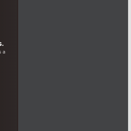
s.
s a