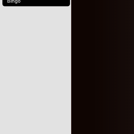
Bingo