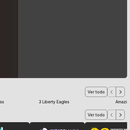
Ver todo
ss
3 Liberty Eagles
Amazin
nuevo
nuev
Ver todo