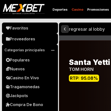
Deportes
Casino
Promociones
Favoritos
regresar al lobby
Proveedores
Categorías principales
Populares
Santa Yetti
Nuevos
TOM HORN
Casino En Vivo
RTP
:
95.08%
Tragamonedas
Jackpots
Compra De Bono