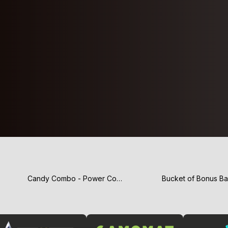
Candy Combo - Power Combo King Millions
Bucket of Bonus Ba
nuevo
nuevo