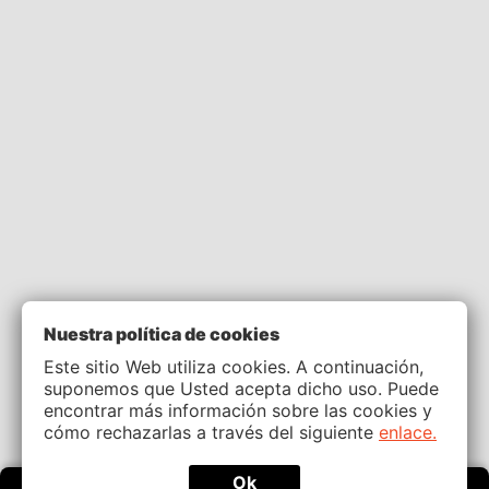
Nuestra política de cookies
Este sitio Web utiliza cookies. A continuación,
suponemos que Usted acepta dicho uso. Puede
encontrar más información sobre las cookies y
cómo rechazarlas a través del siguiente
enlace.
Ok