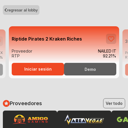
regresar al lobby
Riptide Pirates 2 Kraken Riches
3
Proveedor
NAILED IT
IX
P
RTP
92.21%
2%
R
Iniciar sesión
Demo
Proveedores
Ver todo