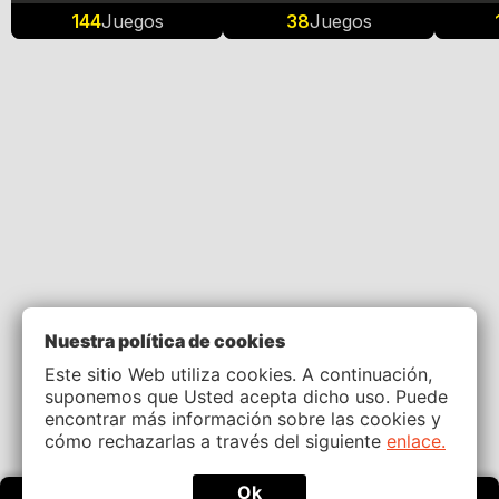
144
Juegos
38
Juegos
Nuestra política de cookies
Este sitio Web utiliza cookies. A continuación,
suponemos que Usted acepta dicho uso. Puede
encontrar más información sobre las cookies y
cómo rechazarlas a través del siguiente
enlace.
Ok