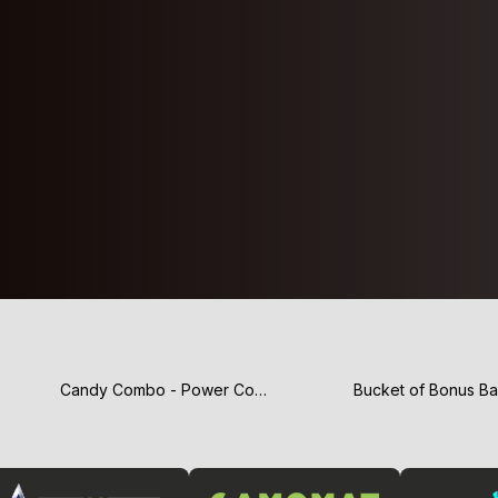
Candy Combo - Power Combo King Millions
Bucket of Bonus Ba
nuevo
nuevo