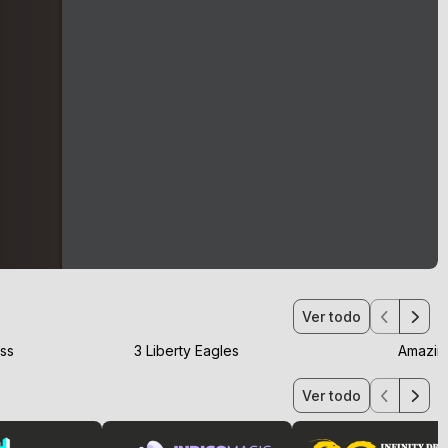
Ver todo
ss
3 Liberty Eagles
Amazin
nuevo
nuev
Ver todo