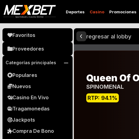
Deportes
Casino
Promociones
Favoritos
regresar al lobby
Proveedores
Categorías principales
Populares
Queen Of O
Nuevos
SPINOMENAL
Casino En Vivo
RTP
:
94.1%
Tragamonedas
Jackpots
Compra De Bono