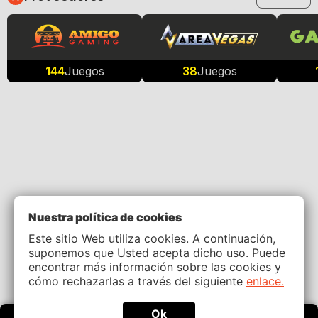
144
Juegos
38
Juegos
Nuestra política de cookies
Este sitio Web utiliza cookies. A continuación,
suponemos que Usted acepta dicho uso. Puede
encontrar más información sobre las cookies y
cómo rechazarlas a través del siguiente
enlace.
Ok