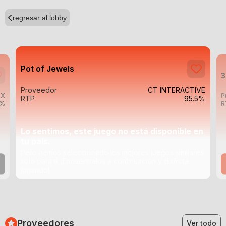
regresar al lobby
Pot of Jewels
3
Proveedor
CT INTERACTIVE
IX
P
RTP
95.5%
2%
R
Lo sentimos, este juego no está disponible en
tu país.
Pero hemos seleccionado los mejores juegos similares
solo para ti. ¡Encuéntralos a continuación y disfruta
jugando!
Proveedores
Ver todo