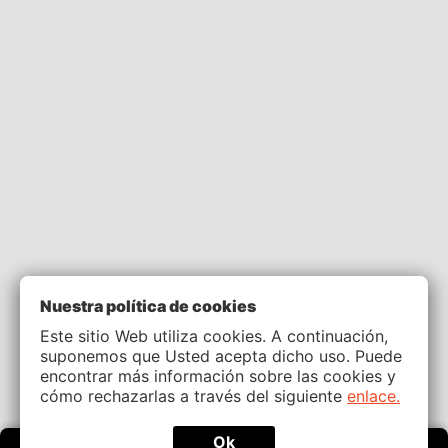
Nuestra política de cookies
Este sitio Web utiliza cookies. A continuación,
suponemos que Usted acepta dicho uso. Puede
encontrar más información sobre las cookies y
cómo rechazarlas a través del siguiente
enlace.
Ok