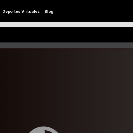
Deportes Virtuales
Blog