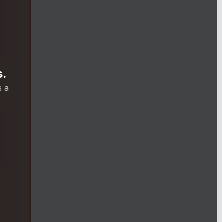
s.
s a