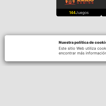
144
Juegos
Nuestra política de cook
Este sitio Web utiliza co
encontrar más información