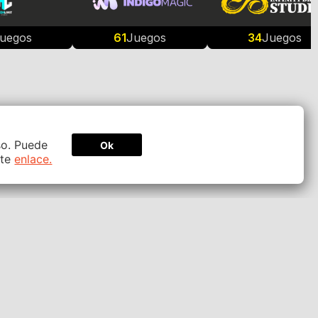
uegos
61
Juegos
34
Juegos
so. Puede
Ok
nte
enlace.