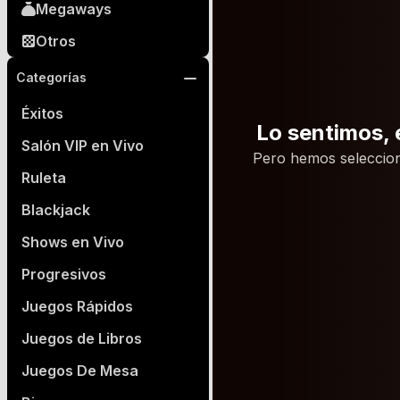
Megaways
Otros
Categorías
Éxitos
Lo sentimos, 
Salón VIP en Vivo
Pero hemos selecciona
Ruleta
Blackjack
Shows en Vivo
Progresivos
Juegos Rápidos
Juegos de Libros
Juegos De Mesa