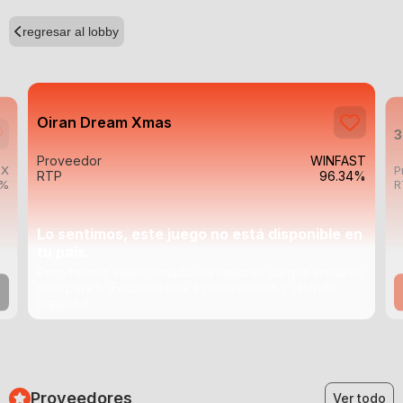
regresar al lobby
Oiran Dream Xmas
3
Proveedor
WINFAST
IX
P
RTP
96.34%
2%
R
Lo sentimos, este juego no está disponible en
tu país.
Pero hemos seleccionado los mejores juegos similares
solo para ti. ¡Encuéntralos a continuación y disfruta
jugando!
Proveedores
Ver todo