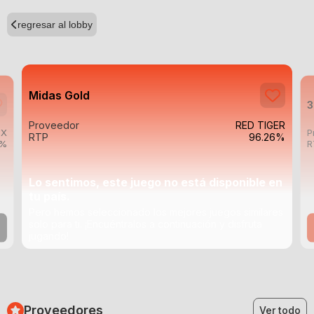
regresar al lobby
Midas Gold
3
Proveedor
RED TIGER
IX
P
RTP
96.26%
2%
R
Lo sentimos, este juego no está disponible en
tu país.
Pero hemos seleccionado los mejores juegos similares
solo para ti. ¡Encuéntralos a continuación y disfruta
jugando!
Proveedores
Ver todo