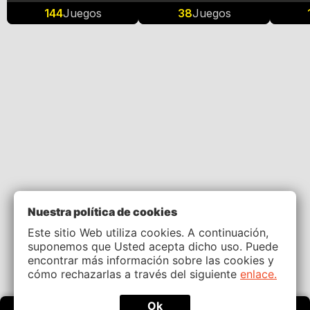
144
Juegos
38
Juegos
Nuestra política de cookies
Este sitio Web utiliza cookies. A continuación,
suponemos que Usted acepta dicho uso. Puede
encontrar más información sobre las cookies y
cómo rechazarlas a través del siguiente
enlace.
Ok