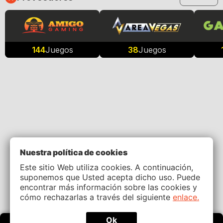
144
Juegos
38
Juegos
Nuestra política de cookies
Este sitio Web utiliza cookies. A continuación,
suponemos que Usted acepta dicho uso. Puede
encontrar más información sobre las cookies y
cómo rechazarlas a través del siguiente
enlace.
Ok