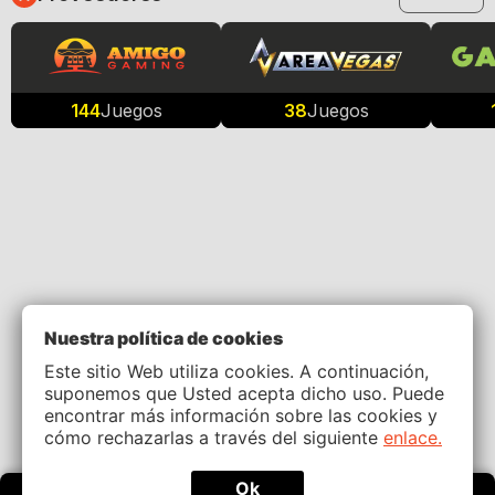
144
Juegos
38
Juegos
Nuestra política de cookies
Este sitio Web utiliza cookies. A continuación,
suponemos que Usted acepta dicho uso. Puede
encontrar más información sobre las cookies y
cómo rechazarlas a través del siguiente
enlace.
Ok