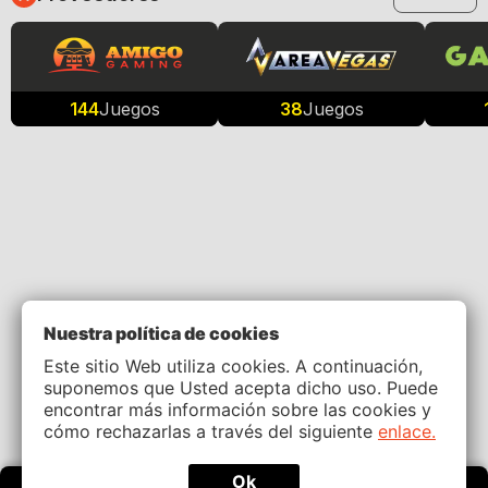
144
Juegos
38
Juegos
Nuestra política de cookies
Este sitio Web utiliza cookies. A continuación,
suponemos que Usted acepta dicho uso. Puede
encontrar más información sobre las cookies y
cómo rechazarlas a través del siguiente
enlace.
Ok