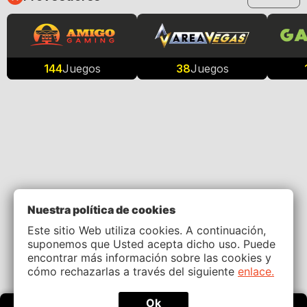
144
Juegos
38
Juegos
Nuestra política de cookies
Este sitio Web utiliza cookies. A continuación,
suponemos que Usted acepta dicho uso. Puede
encontrar más información sobre las cookies y
cómo rechazarlas a través del siguiente
enlace.
Ok