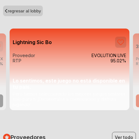
regresar al lobby
Lightning Sic Bo
3
Proveedor
EVOLUTION LIVE
IX
P
RTP
95.02%
2%
R
Lo sentimos, este juego no está disponible en
tu país.
Pero hemos seleccionado los mejores juegos similares
solo para ti. ¡Encuéntralos a continuación y disfruta
jugando!
Proveedores
Ver todo