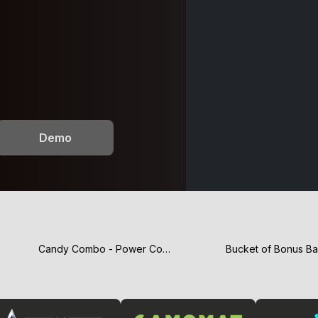
Demo
Candy Combo - Power Combo King Millions
Bucket of Bonus Ba
nuevo
nuevo