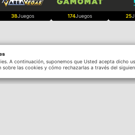
38
Juegos
174
Juegos
25
J
ies
okies. A continuación, suponemos que Usted acepta dicho u
 sobre las cookies y cómo rechazarlas a través del siguie