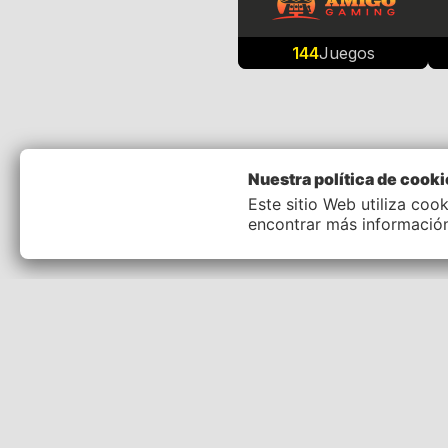
144
Juegos
Nuestra política de cook
Este sitio Web utiliza co
encontrar más información