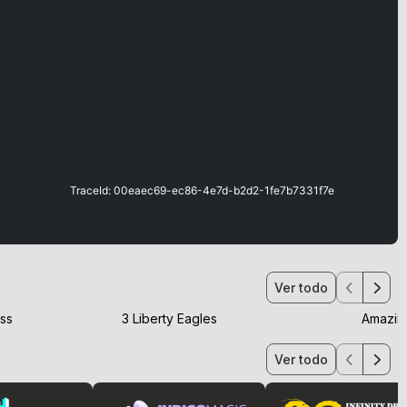
Ver todo
ss
3 Liberty Eagles
Amazin
nuevo
nuev
Ver todo