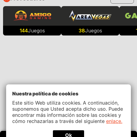
144
Juegos
38
Juegos
Nuestra política de cookies
Este sitio Web utiliza cookies. A continuación,
suponemos que Usted acepta dicho uso. Puede
encontrar más información sobre las cookies y
cómo rechazarlas a través del siguiente
enlace.
Ok