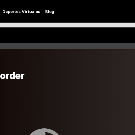
Deportes Virtuales
Blog
sorder