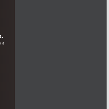
s.
s a