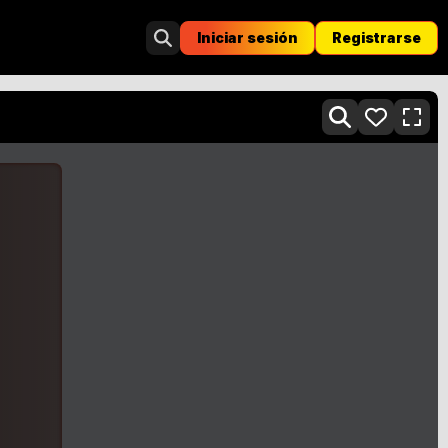
Iniciar sesión
Registrarse