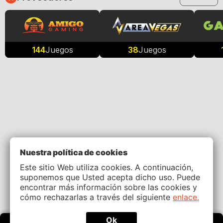
144
Juegos
38
Juegos
Nuestra política de cookies
Este sitio Web utiliza cookies. A continuación,
suponemos que Usted acepta dicho uso. Puede
encontrar más información sobre las cookies y
cómo rechazarlas a través del siguiente
enlace.
Ok