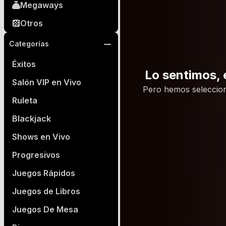
Megaways
Otros
Categorías
Éxitos
Lo sentimos, 
Salón VIP en Vivo
Pero hemos selecciona
Ruleta
Blackjack
Shows en Vivo
Progresivos
Juegos Rápidos
Juegos de Libros
Juegos De Mesa