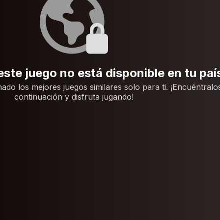
este juego no está disponible en tu paí
do los mejores juegos similares solo para ti. ¡Encuéntralo
continuación y disfruta jugando!