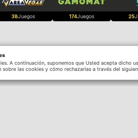
38
Juegos
174
Juegos
25
J
ies
okies. A continuación, suponemos que Usted acepta dicho u
 sobre las cookies y cómo rechazarlas a través del siguie