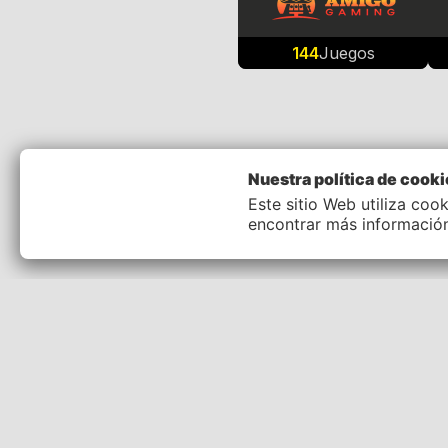
144
Juegos
Nuestra política de cook
Este sitio Web utiliza co
encontrar más información