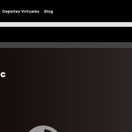
Deportes Virtuales
Blog
ic