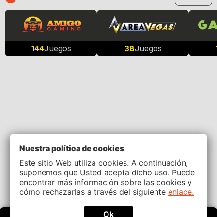
144
Juegos
38
Juegos
Nuestra política de cookies
Este sitio Web utiliza cookies. A continuación,
suponemos que Usted acepta dicho uso. Puede
encontrar más información sobre las cookies y
cómo rechazarlas a través del siguiente
enlace.
Ok